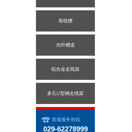
母线槽
光纤槽道
铝合金走线架
多孔U型钢走线架
客服服务热线
029-62278999