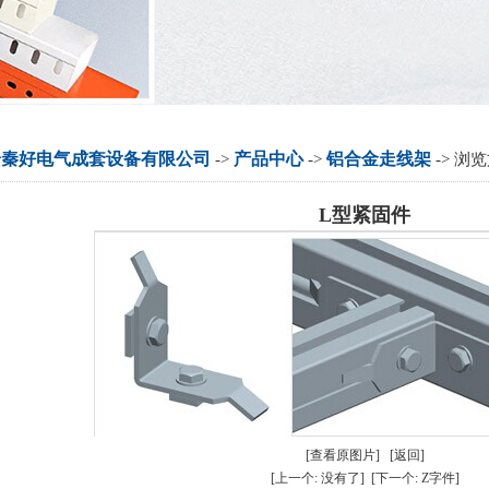
安秦好电气成套设备有限公司
产品中心
铝合金走线架
->
->
-> 浏
L型紧固件
[查看原图片]
[返回]
[上一个: 没有了]
[下一个:
Z字件
]