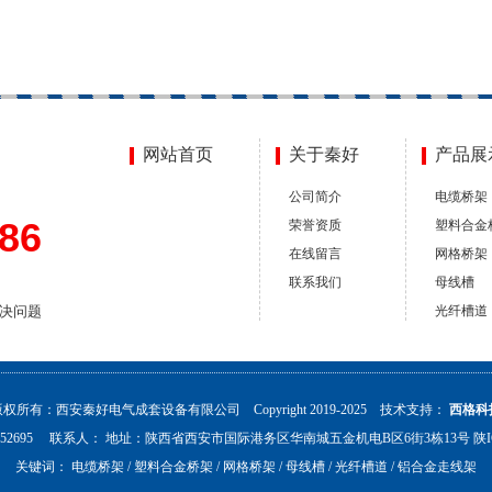
网站首页
关于秦好
产品展
公司简介
电缆桥架
86
荣誉资质
塑料合金
在线留言
网格桥架
联系我们
母线槽
决问题
光纤槽道
版权所有：西安秦好电气成套设备有限公司 Copyright 2019-2025 技术支持：
西格科
2452695 联系人： 地址：陕西省西安市国际港务区华南城五金机电B区6街3栋13号
陕I
关键词：
电缆桥架
/
塑料合金桥架
/
网格桥架
/
母线槽
/
光纤槽道
/
铝合金走线架